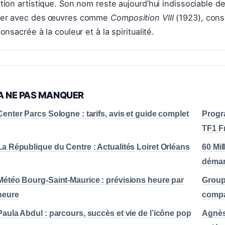
tion artistique. Son nom reste aujourd’hui indissociable de 
der avec des œuvres comme
Composition VIII
(1923), con
onsacrée à la couleur et à la spiritualité.
A NE PAS MANQUER
Center Parcs Sologne : tarifs, avis et guide complet
Progr
TF1 F
La République du Centre : Actualités Loiret Orléans
60 Mil
déma
Météo Bourg-Saint-Maurice : prévisions heure par
Groupe
heure
compat
Paula Abdul : parcours, succès et vie de l’icône pop
Agnès