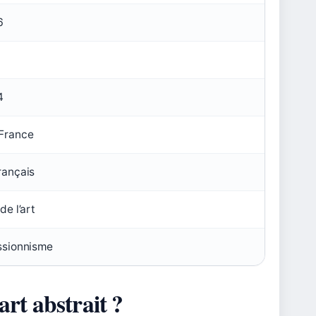
6
4
 France
rançais
de l’art
essionnisme
art abstrait ?