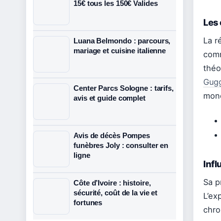
15€ tous les 150€ Valides
Les 
La r
Luana Belmondo : parcours,
mariage et cuisine italienne
comm
théo
Gugg
Center Parcs Sologne : tarifs,
mond
avis et guide complet
Avis de décès Pompes
funèbres Joly : consulter en
ligne
Infl
Sa p
Côte d’Ivoire : histoire,
sécurité, coût de la vie et
L’ex
fortunes
chro