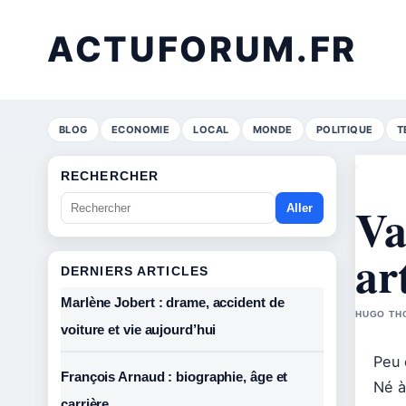
ACTUFORUM.FR
BLOG
ECONOMIE
LOCAL
MONDE
POLITIQUE
T
RECHERCHER
Va
Aller
ar
DERNIERS ARTICLES
Marlène Jobert : drame, accident de
HUGO THO
voiture et vie aujourd’hui
Peu 
François Arnaud : biographie, âge et
Né à
carrière