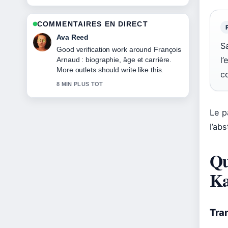
COMMENTAIRES EN DIRECT
Ava Reed
Sa
Good verification work around François
l
Arnaud : biographie, âge et carrière.
More outlets should write like this.
c
8 MIN PLUS TOT
Le p
l’ab
Qu
Ka
Tra