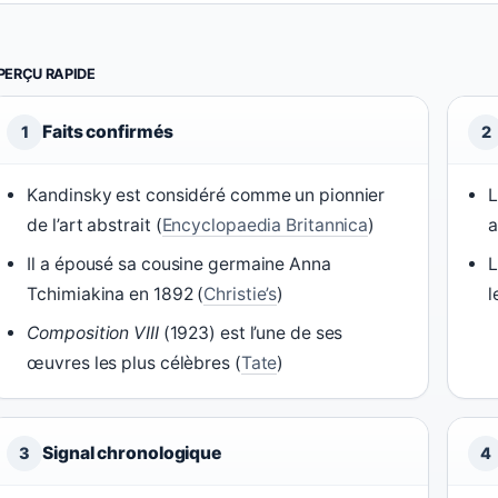
PERÇU RAPIDE
Faits confirmés
1
2
Kandinsky est considéré comme un pionnier
L
de l’art abstrait (
Encyclopaedia Britannica
)
a
Il a épousé sa cousine germaine Anna
L
Tchimiakina en 1892 (
Christie’s
)
l
Composition VIII
(1923) est l’une de ses
œuvres les plus célèbres (
Tate
)
Signal chronologique
3
4