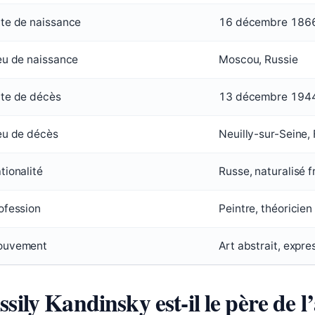
te de naissance
16 décembre 186
eu de naissance
Moscou, Russie
te de décès
13 décembre 194
eu de décès
Neuilly-sur-Seine,
tionalité
Russe, naturalisé f
ofession
Peintre, théoricien 
ouvement
Art abstrait, expr
ssily Kandinsky est-il le père de l’