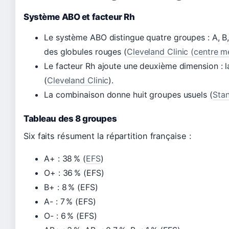
Système ABO et facteur Rh
Le système ABO distingue quatre groupes : A, B, 
des globules rouges (
Cleveland Clinic (centre m
Le facteur Rh ajoute une deuxième dimension : l
(
Cleveland Clinic
).
La combinaison donne huit groupes usuels (
Stan
Tableau des 8 groupes
Six faits résument la répartition française :
A+ : 38 % (
EFS
)
O+ : 36 % (EFS)
B+ : 8 % (EFS)
A- : 7 % (EFS)
O- : 6 % (EFS)