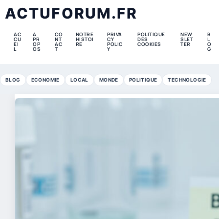
ACTUFORUM.FR
AC
A
CO
NOTRE
PRIVA
POLITIQUE
NEW
B
CU
PR
NT
HISTOI
CY
DES
SLET
L
EI
OP
AC
RE
POLIC
COOKIES
TER
O
L
OS
T
Y
G
BLOG
ECONOMIE
LOCAL
MONDE
POLITIQUE
TECHNOLOGIE