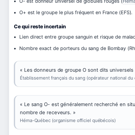
O- est donneur universel de globules rouges (
Héma
O+ est le groupe le plus fréquent en France (EFS).
Ce qui reste incertain
Lien direct entre groupe sanguin et risque de mal
Nombre exact de porteurs du sang de Bombay (Rh-
« Les donneurs de groupe O sont dits universels
Établissement français du sang (opérateur national du
« Le sang O- est généralement recherché en situa
nombre de receveurs. »
Héma-Québec (organisme officiel québécois)