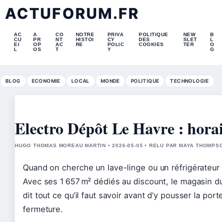
ACTUFORUM.FR
AC
A
CO
NOTRE
PRIVA
POLITIQUE
NEW
B
CU
PR
NT
HISTOI
CY
DES
SLET
L
EI
OP
AC
RE
POLIC
COOKIES
TER
O
L
OS
T
Y
G
BLOG
ECONOMIE
LOCAL
MONDE
POLITIQUE
TECHNOLOGIE
Electro Dépôt Le Havre : horair
HUGO THOMAS MOREAU MARTIN • 2026-05-05 • RELU PAR MAYA THOMPS
Quand on cherche un lave-linge ou un réfrigérateur 
Avec ses 1 657 m² dédiés au discount, le magasin d
dit tout ce qu’il faut savoir avant d’y pousser la porte
fermeture.