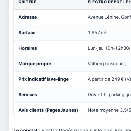
CRITÈRE
ELECTRO DÉPÔT LE 
Adresse
Avenue Lénine, Gonfr
Surface
1 657 m²
Horaires
Lun‑jeu 10h‑12h30
Marque propre
Valberg (discount)
Prix indicatif lave‑linge
À partir de 249 € (V
Services
Drive 1 h, parking gr
Avis clients (PagesJaunes)
Note moyenne 3,5/
Le constat :
Electro Dépôt gagne sur le prix, Boulan