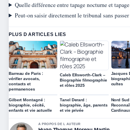
Quelle différence entre tapage nocturne et tapage
Peut-on saisir directement le tribunal sans passer 
PLUS D ARTICLES LIES
Barreau de Paris :
Jacques 
Caleb Ellsworth-Clark –
vérifier avocats,
biographi
Biographie filmographie
contacts et
cultes
et rôles 2025
permanences
Gilbert Montagné :
Tanel Derard :
Nord Sud 
biographie, cécité,
biographie, âge, parents
Reconnaît
enfants et vie actuelle
et vie privée
Cardinau
A PROPOS DE L AUTEUR
Hugo Thomas Moreau Martin