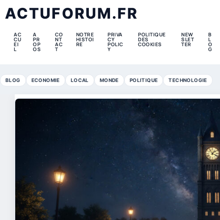
ACTUFORUM.FR
AC
A
CO
NOTRE
PRIVA
POLITIQUE
NEW
B
CU
PR
NT
HISTOI
CY
DES
SLET
L
EI
OP
AC
RE
POLIC
COOKIES
TER
O
L
OS
T
Y
G
BLOG
ECONOMIE
LOCAL
MONDE
POLITIQUE
TECHNOLOGIE