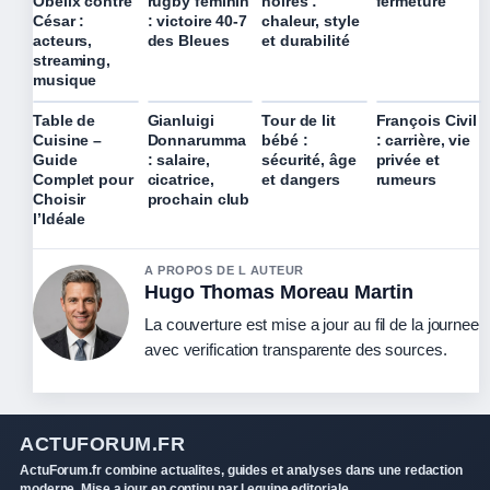
fermeture
Obélix contre
rugby féminin
noires :
César :
: victoire 40-7
chaleur, style
acteurs,
des Bleues
et durabilité
streaming,
musique
Table de
Gianluigi
Tour de lit
François Civil
Cuisine –
Donnarumma
bébé :
: carrière, vie
Guide
: salaire,
sécurité, âge
privée et
Complet pour
cicatrice,
et dangers
rumeurs
Choisir
prochain club
l’Idéale
A PROPOS DE L AUTEUR
Hugo Thomas Moreau Martin
La couverture est mise a jour au fil de la journee
avec verification transparente des sources.
ACTUFORUM.FR
ActuForum.fr combine actualites, guides et analyses dans une redaction
moderne. Mise a jour en continu par l equipe editoriale.