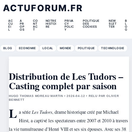
ACTUFORUM.FR
AC
A
CO
NOTRE
PRIVA
POLITIQUE
NEW
B
CU
PR
NT
HISTOI
CY
DES
SLET
L
EI
OP
AC
RE
POLIC
COOKIES
TER
O
L
OS
T
Y
G
BLOG
ECONOMIE
LOCAL
MONDE
POLITIQUE
TECHNOLOGIE
Distribution de Les Tudors –
Casting complet par saison
HUGO THOMAS MOREAU MARTIN • 2026-04-12 • RELU PAR OLIVER
BENNETT
L
a série
Les Tudors
, drame historique créé par Michael
Hirst, a captivé les spectateurs entre 2007 et 2010 à travers
la vie tumultueuse d’Henri VIII et ses six épouses. Avec ses 38