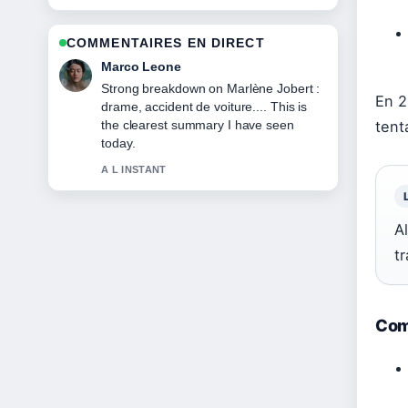
COMMENTAIRES EN DIRECT
Nina Brooks
Following François Arnaud : biographie,
En 2
âge et carrière closely - appreciate the
balanced tone here.
tent
3 MIN PLUS TOT
A
tr
Comm