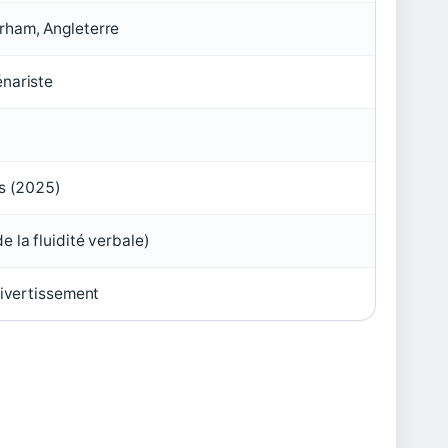
rham, Angleterre
énariste
rs (2025)
 la fluidité verbale)
divertissement