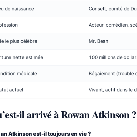
eu de naissance
Consett, comté de Du
ofession
Acteur, comédien, sc
le le plus célèbre
Mr. Bean
rtune nette estimée
100 millions de dolla
ndition médicale
Bégaiement (trouble de
atut actuel
Vivant, actif dans le 
’est-il arrivé à Rowan Atkinson ?
n Atkinson est-il toujours en vie ?