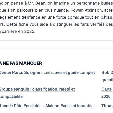
d on pense à Mr. Bean, on imagine un personnage burlesq
ue a un parcours bien plus nuancé. Rowan Atkinson, acteur
égaiement d’enfance en une force comique tout en bâtissa
ars. Cette fiche vous aide à distinguer les faits vérifiés de
a carrière en 2025.
A NE PAS MANQUER
Center Parcs Sologne : tarifs, avis et guide complet
Bob Dy
quest
Groupe sanguin : classification, rareté et
Carte 
compatibilité
2026
Recette Pâte Feuilletée – Maison Facile et Inratable
Thomas