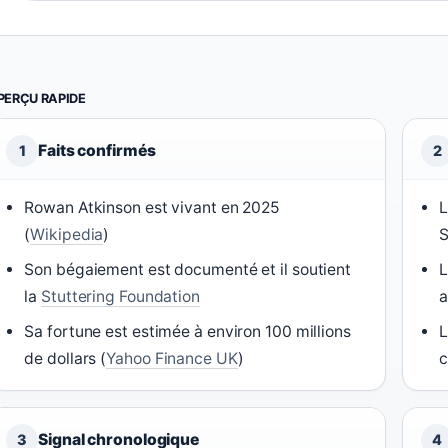
PERÇU RAPIDE
Faits confirmés
1
2
Rowan Atkinson est vivant en 2025
L
(
Wikipedia
)
S
Son bégaiement est documenté et il soutient
L
la
Stuttering Foundation
Sa fortune est estimée à environ 100 millions
L
de dollars (
Yahoo Finance UK
)
c
Signal chronologique
3
4