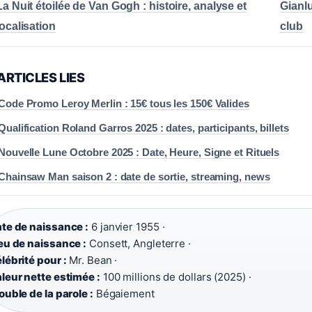
La Nuit étoilée de Van Gogh : histoire, analyse et
Gianlu
localisation
club
ARTICLES LIES
Code Promo Leroy Merlin : 15€ tous les 150€ Valides
Qualification Roland Garros 2025 : dates, participants, billets
Nouvelle Lune Octobre 2025 : Date, Heure, Signe et Rituels
Chainsaw Man saison 2 : date de sortie, streaming, news
te de naissance :
6 janvier 1955 ·
eu de naissance :
Consett, Angleterre ·
lébrité pour :
Mr. Bean ·
leur nette estimée :
100 millions de dollars (2025) ·
ouble de la parole :
Bégaiement