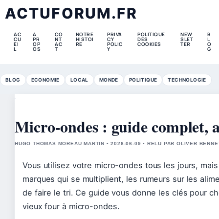
ACTUFORUM.FR
AC
A
CO
NOTRE
PRIVA
POLITIQUE
NEW
B
CU
PR
NT
HISTOI
CY
DES
SLET
L
EI
OP
AC
RE
POLIC
COOKIES
TER
O
L
OS
T
Y
G
BLOG
ECONOMIE
LOCAL
MONDE
POLITIQUE
TECHNOLOGIE
Micro-ondes : guide complet, al
HUGO THOMAS MOREAU MARTIN • 2026-06-09 • RELU PAR OLIVER BENNE
Vous utilisez votre micro-ondes tous les jours, mai
marques qui se multiplient, les rumeurs sur les aliment
de faire le tri. Ce guide vous donne les clés pour cho
vieux four à micro-ondes.