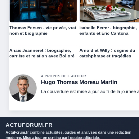
Thomas Fersen : vie privée, vrai
Isabelle Ferrer : biographie,
nom et biographie
enfants et Éric Cantona
Anaïs Jeanneret : biographie,
Arnold et Willy : origine du
carrière et relation avec Bolloré
catchphrase et tragédies
A PROPOS DE L AUTEUR
Hugo Thomas Moreau Martin
La couverture est mise a jour au fil de la journee
ACTUFORUM.FR
ActuForum.fr combine actualites, guides et analyses dans une redaction
moderne. Mise a jour en continu par l equipe editoriale.