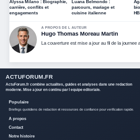
Alyssa Milano : Biographie,
Luana Belmondo :
Ag
carrière, conflits et
parcours, mariage et
bio
engagements
cuisine italienne
HB
A PROPOS DE L AUTEUR
Hugo Thomas Moreau Martin
La couverture est mise a jour au fil de la journee
ACTUFORUM.FR
ActuForum.fr combine actualites, guides et analyses dans une redaction
moderne. Mise a jour en continu par l equipe editoriale.
Populaire
Briefings quotidiens de redaction et ressources de confiance pour verification rapide.
A propos
Contact
Notre histoire