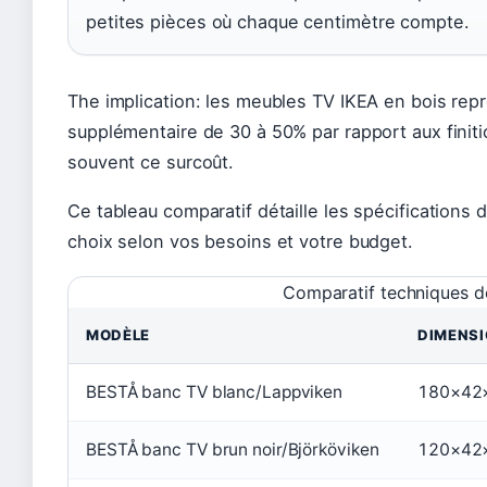
petites pièces où chaque centimètre compte.
The implication: les meubles TV IKEA en bois rep
supplémentaire de 30 à 50% par rapport aux finitions
souvent ce surcoût.
Ce tableau comparatif détaille les spécifications
choix selon vos besoins et votre budget.
Comparatif techniques 
MODÈLE
DIMENSI
BESTÅ banc TV blanc/Lappviken
180×42
BESTÅ banc TV brun noir/Björköviken
120×42