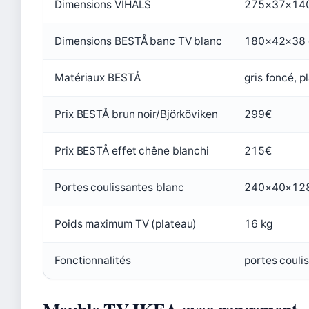
Dimensions VIHALS
275×37×14
Dimensions BESTÅ banc TV blanc
180×42×38
Matériaux BESTÅ
gris foncé, p
Prix BESTÅ brun noir/Björköviken
299€
Prix BESTÅ effet chêne blanchi
215€
Portes coulissantes blanc
240×40×12
Poids maximum TV (plateau)
16 kg
Fonctionnalités
portes coulis