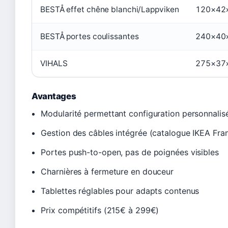
BESTÅ effet chêne blanchi/Lappviken
120×42
BESTÅ portes coulissantes
240×40
VIHALS
275×37
Avantages
Modularité permettant configuration personnalis
Gestion des câbles intégrée (catalogue IKEA Fra
Portes push-to-open, pas de poignées visibles
Charnières à fermeture en douceur
Tablettes réglables pour adapts contenus
Prix compétitifs (215€ à 299€)