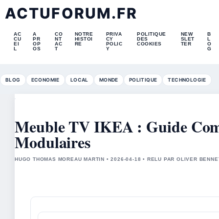
ACTUFORUM.FR
AC
A
CO
NOTRE
PRIVA
POLITIQUE
NEW
B
CU
PR
NT
HISTOI
CY
DES
SLET
L
EI
OP
AC
RE
POLIC
COOKIES
TER
O
L
OS
T
Y
G
BLOG
ECONOMIE
LOCAL
MONDE
POLITIQUE
TECHNOLOGIE
Meuble TV IKEA : Guide Com
Modulaires
HUGO THOMAS MOREAU MARTIN • 2026-04-18 • RELU PAR OLIVER BENNE