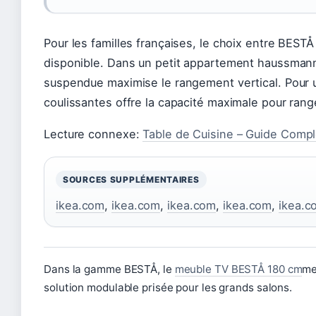
Pour les familles françaises, le choix entre BES
disponible. Dans un petit appartement haussman
suspendue maximise le rangement vertical. Pour 
coulissantes offre la capacité maximale pour ran
Lecture connexe:
Table de Cuisine – Guide Comple
SOURCES SUPPLÉMENTAIRES
ikea.com
,
ikea.com
,
ikea.com
,
ikea.com
,
ikea.c
Dans la gamme BESTÅ, le
meuble TV BESTÅ 180 cm
me
solution modulable prisée pour les grands salons.