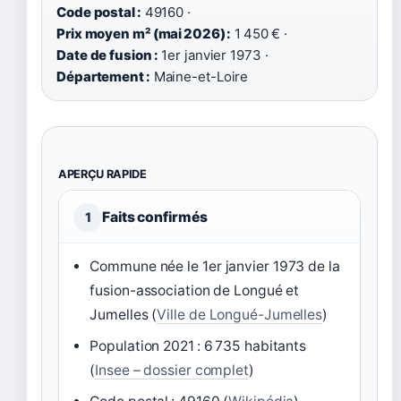
Code postal :
49160 ·
Prix moyen m² (mai 2026) :
1 450 € ·
Date de fusion :
1er janvier 1973
·
Département :
Maine-et-Loire
APERÇU RAPIDE
Faits confirmés
1
Commune née le
1er janvier 1973
de la
fusion-association de Longué et
Jumelles (
Ville de Longué-Jumelles
)
Population 2021 : 6 735 habitants
(
Insee – dossier complet
)