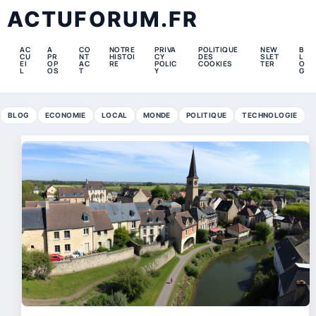
ACTUFORUM.FR
AC
A
CO
NOTRE
PRIVA
POLITIQUE
NEW
B
CU
PR
NT
HISTOI
CY
DES
SLET
L
EI
OP
AC
RE
POLIC
COOKIES
TER
O
L
OS
T
Y
G
BLOG
ECONOMIE
LOCAL
MONDE
POLITIQUE
TECHNOLOGIE