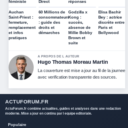
féministe
Direct
réponses
Auchan
60 Millions de
Godzilla x
Elisa Bachir
Saint-Priest :
consommateurs
Kong :
Bey : actrice
fermeture,
: guide des
succès,
discrète entre
remplacement
droits et
absence de
Paris et
et infos
démarches
Millie Bobby
Bollywood
pratiques
Brown et
suite
A PROPOS DE L AUTEUR
Hugo Thomas Moreau Martin
La couverture est mise a jour au fil de la journee
avec verification transparente des sources.
ACTUFORUM.FR
ActuForum.fr combine actualites, guides et analyses dans une redaction
moderne. Mise a jour en continu par l equipe editoriale.
Populaire