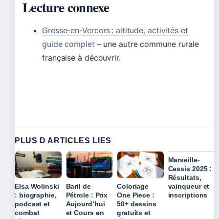
Lecture connexe
Gresse-en-Vercors : altitude, activités et
guide complet
– une autre commune rurale
française à découvrir.
PLUS D ARTICLES LIES
Marseille-
Cassis 2025 :
Résultats,
vainqueur et
Elsa Wolinski
Baril de
Coloriage
inscriptions
: biographie,
Pétrole : Prix
One Piece :
podcast et
Aujourd’hui
50+ dessins
combat
et Cours en
gratuits et