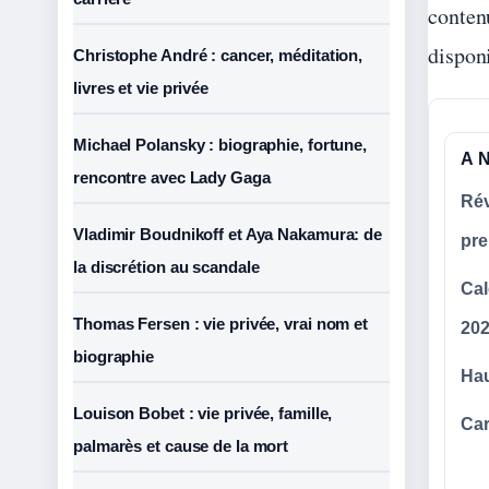
conten
disponi
Christophe André : cancer, méditation,
livres et vie privée
Michael Polansky : biographie, fortune,
A 
rencontre avec Lady Gaga
Rév
Vladimir Boudnikoff et Aya Nakamura: de
pre
la discrétion au scandale
Cal
Thomas Fersen : vie privée, vrai nom et
20
biographie
Hau
Louison Bobet : vie privée, famille,
Car
palmarès et cause de la mort