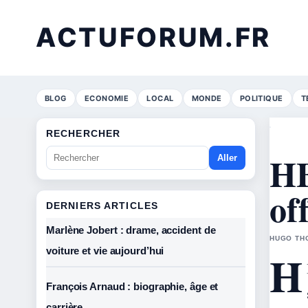
ACTUFORUM.FR
BLOG
ECONOMIE
LOCAL
MONDE
POLITIQUE
T
RECHERCHER
HB
Aller
of
DERNIERS ARTICLES
Marlène Jobert : drame, accident de
HUGO THO
voiture et vie aujourd’hui
H
François Arnaud : biographie, âge et
carrière