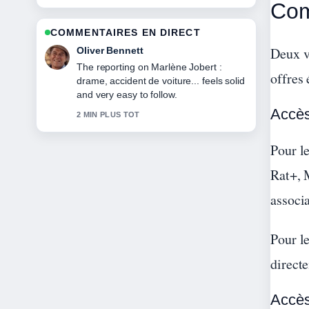
Com
COMMENTAIRES EN DIRECT
Deux v
Ava Reed
Good verification work around François
offres 
Arnaud : biographie, âge et carrière.
More outlets should write like this.
Accès
4 MIN PLUS TOT
Pour l
Rat+, 
associ
Pour le
direct
Accès