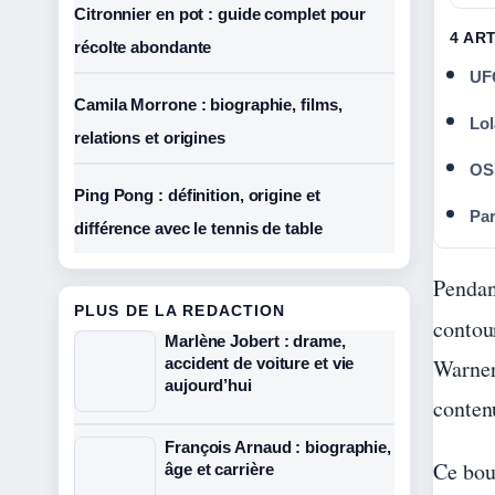
Citronnier en pot : guide complet pour
4 AR
récolte abondante
UFC
Camila Morrone : biographie, films,
Lol
relations et origines
OSS
Ping Pong : définition, origine et
Par
différence avec le tennis de table
Pendan
PLUS DE LA REDACTION
contou
Marlène Jobert : drame,
accident de voiture et vie
Warner 
aujourd’hui
contenu
François Arnaud : biographie,
Ce bou
âge et carrière