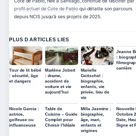
Cote de Pablo, née à Santiago, continue de fasciner par
profil actuel de Cote de Pablo
qui détaille son parcours
depuis NCIS jusqu’à ses projets de 2025.
PLUS D ARTICLES LIES
Jeanne B
: biograp
filmograp
carrière
Tour de lit bébé
Marlène Jobert
Marielle
: sécurité, âge
: drame,
Goitschel :
et dangers
accident de
biographie,
voiture et vie
enfants, vie
aujourd’hui
privée, lieu de
vie
Nicole Garcia :
Table de
Milla Jasmine :
Nouvelle
actrice,
Cuisine – Guide
biographie,
Octobre 2
golfeuse ou
Complet pour
âge, mari,
Date, Heu
influenceuse
Choisir l’Idéale
enfants et
Signe et 
origines