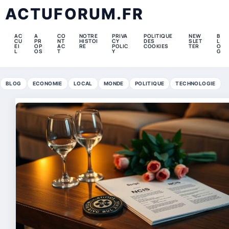
ACTUFORUM.FR
AC
A
CO
NOTRE
PRIVA
POLITIQUE
NEW
B
CU
PR
NT
HISTOI
CY
DES
SLET
L
EI
OP
AC
RE
POLIC
COOKIES
TER
O
L
OS
T
Y
G
BLOG
ECONOMIE
LOCAL
MONDE
POLITIQUE
TECHNOLOGIE