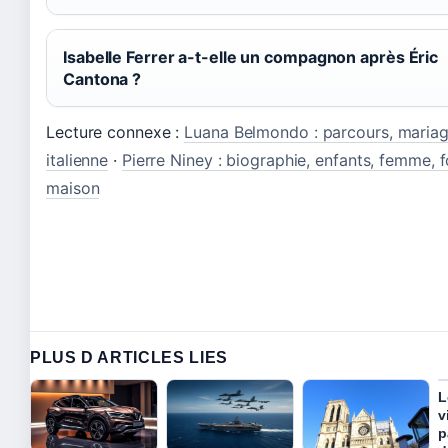
Isabelle Ferrer a-t-elle un compagnon après Éric
Cantona ?
Lecture connexe :
Luana Belmondo : parcours, mariag
italienne
·
Pierre Niney : biographie, enfants, femme, f
maison
PLUS D ARTICLES LIES
L
v
p