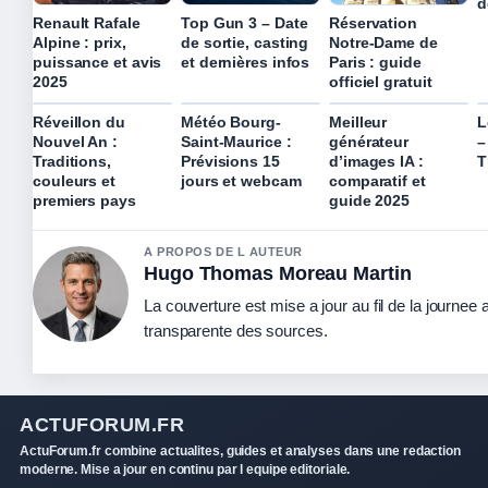
d
Renault Rafale
Top Gun 3 – Date
Réservation
Alpine : prix,
de sortie, casting
Notre-Dame de
puissance et avis
et dernières infos
Paris : guide
2025
officiel gratuit
Réveillon du
Météo Bourg-
Meilleur
L
Nouvel An :
Saint-Maurice :
générateur
–
Traditions,
Prévisions 15
d’images IA :
T
couleurs et
jours et webcam
comparatif et
premiers pays
guide 2025
A PROPOS DE L AUTEUR
Hugo Thomas Moreau Martin
La couverture est mise a jour au fil de la journee 
transparente des sources.
ACTUFORUM.FR
ActuForum.fr combine actualites, guides et analyses dans une redaction
moderne. Mise a jour en continu par l equipe editoriale.