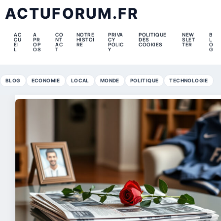
ACTUFORUM.FR
AC
A
CO
NOTRE
PRIVA
POLITIQUE
NEW
B
CU
PR
NT
HISTOI
CY
DES
SLET
L
EI
OP
AC
RE
POLIC
COOKIES
TER
O
L
OS
T
Y
G
BLOG
ECONOMIE
LOCAL
MONDE
POLITIQUE
TECHNOLOGIE