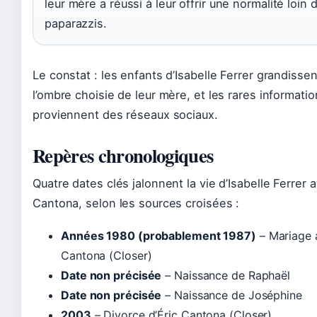
leur mère a réussi à leur offrir une normalité loin 
paparazzis.
Le constat : les enfants d’Isabelle Ferrer grandisse
l’ombre choisie de leur mère, et les rares informati
proviennent des réseaux sociaux.
Repères chronologiques
Quatre dates clés jalonnent la vie d’Isabelle Ferrer 
Cantona, selon les sources croisées :
Années 1980 (probablement 1987)
– Mariage 
Cantona (Closer)
Date non précisée
– Naissance de Raphaël
Date non précisée
– Naissance de Joséphine
2003
– Divorce d’Éric Cantona (Closer)