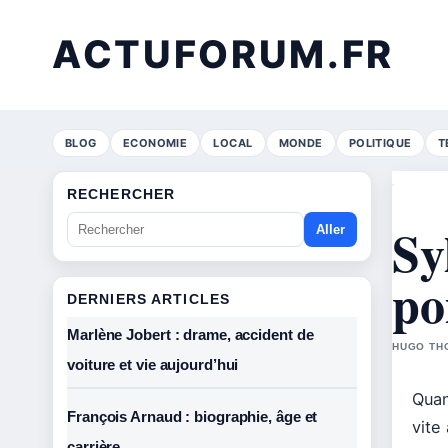
ACTUFORUM.FR
BLOG
ECONOMIE
LOCAL
MONDE
POLITIQUE
T
RECHERCHER
Sy
Aller
po
DERNIERS ARTICLES
Marlène Jobert : drame, accident de
HUGO THO
voiture et vie aujourd’hui
Quan
François Arnaud : biographie, âge et
vite
carrière