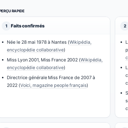
PERÇU RAPIDE
Faits confirmés
1
2
Née le 28 mai 1978 à Nantes (
Wikipédia,
L
encyclopédie collaborative
)
p
c
Miss Lyon 2001, Miss France 2002 (
Wikipédia,
encyclopédie collaborative
)
L
c
Directrice générale Miss France de 2007 à
c
2022 (
Voici, magazine people français
)
S
s
c