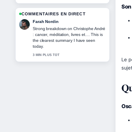
Son 
COMMENTAIRES EN DIRECT
Liam Carter
Following Marlène Jobert : drame,
accident de voiture... closely -
appreciate the balanced tone here.
5 MIN PLUS TOT
Le p
suje
Qu
Osc