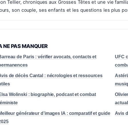
on Tellier, chroniques aux Grosses Têtes et une vie familial
ours, son couple, ses enfants et les questions les plus po
A NE PAS MANQUER
Barreau de Paris : vérifier avocats, contacts et
UFC ce
permanences
comb
Avis de décès Cantal : nécrologies et ressources
Astéri
utiles
musi
Elsa Wolinski : biographie, podcast et combat
Olivi
féministe
actual
Meilleur générateur d’images IA : comparatif et guide
Avis d
2025