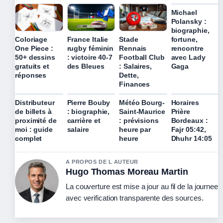
Michael
Polansky :
biographie,
fortune,
Coloriage
France Italie
Stade
rencontre
One Piece :
rugby féminin
Rennais
avec Lady
50+ dessins
: victoire 40-7
Football Club
Gaga
gratuits et
des Bleues
: Salaires,
réponses
Dette,
Finances
Distributeur
Pierre Bouby
Météo Bourg-
Horaires
de billets à
: biographie,
Saint-Maurice
Prière
proximité de
carrière et
: prévisions
Bordeaux :
moi : guide
salaire
heure par
Fajr 05:42,
complet
heure
Dhuhr 14:05
A PROPOS DE L AUTEUR
Hugo Thomas Moreau Martin
La couverture est mise a jour au fil de la journee
avec verification transparente des sources.