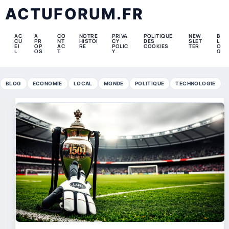
ACTUFORUM.FR
AC
A
CO
NOTRE
PRIVA
POLITIQUE
NEW
B
CU
PR
NT
HISTOI
CY
DES
SLET
L
EI
OP
AC
RE
POLIC
COOKIES
TER
O
L
OS
T
Y
G
BLOG
ECONOMIE
LOCAL
MONDE
POLITIQUE
TECHNOLOGIE