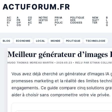
ACTUFORUM.FR
AC
A
CO
NOTRE
PRIVA
POLITIQUE
NEW
B
CU
PR
NT
HISTOI
CY
DES
SLET
L
EI
OP
AC
RE
POLIC
COOKIES
TER
O
L
OS
T
Y
G
BLOG
ECONOMIE
LOCAL
MONDE
POLITIQUE
TECHNOLOGIE
Meilleur générateur d’images 
HUGO THOMAS MOREAU MARTIN • 2026-05-23 • RELU PAR ETHAN COLLIN
Vous avez déjà cherché un générateur d’images IA gra
promesses marketing et la réalité des limites techniq
engagements. Ce guide compare cinq solutions gra
aider à choisir sans compromettre votre vie privée.