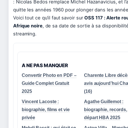
: Nicolas Bedos remplace Michel Hazanavicius, et l’
quitte les années 1960 pour plonger dans les anné
Voici tout ce qu’il faut savoir sur
OSS 117 : Alerte ro
Afrique noire
, de sa date de sortie à sa disponibilit
streaming.
A NE PAS MANQUER
Convertir Photo en PDF –
Charente Libre décè
Guide Complet Gratuit
avis aujourd’hui Ch
2025
(16)
Vincent Lacoste :
Agathe Guillemot :
biographie, films et vie
biographie, records,
privée
départ HBA 2025
Mehdi Bassit : qui était ce
Aston Villa – Manch