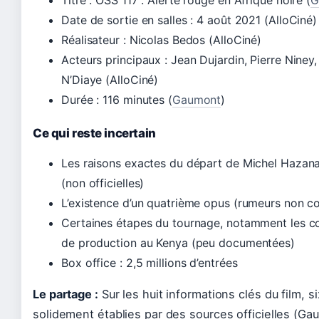
Titre : OSS 117 : Alerte rouge en Afrique noire (
G
Date de sortie en salles : 4 août 2021 (AlloCiné)
Réalisateur : Nicolas Bedos (AlloCiné)
Acteurs principaux : Jean Dujardin, Pierre Niney
N’Diaye (AlloCiné)
Durée : 116 minutes (
Gaumont
)
Ce qui reste incertain
Les raisons exactes du départ de Michel Hazana
(non officielles)
L’existence d’un quatrième opus (rumeurs non c
Certaines étapes du tournage, notamment les c
de production au Kenya (peu documentées)
Box office : 2,5 millions d’entrées
Le partage :
Sur les huit informations clés du film, s
solidement établies par des sources officielles (Ga