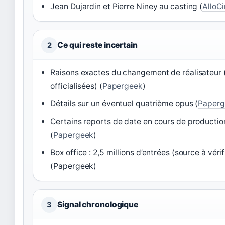
Jean Dujardin et Pierre Niney au casting (
AlloC
Ce qui reste incertain
2
Raisons exactes du changement de réalisateur 
officialisées) (
Papergeek
)
Détails sur un éventuel quatrième opus (
Paperg
Certains reports de date en cours de productio
(
Papergeek
)
Box office : 2,5 millions d’entrées (source à vérif
(Papergeek)
Signal chronologique
3