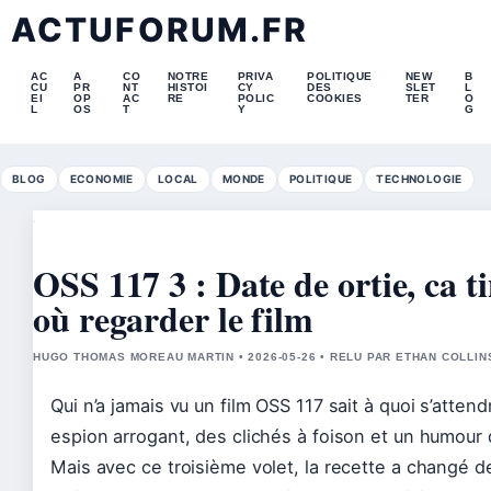
ACTUFORUM.FR
AC
A
CO
NOTRE
PRIVA
POLITIQUE
NEW
B
CU
PR
NT
HISTOI
CY
DES
SLET
L
EI
OP
AC
RE
POLIC
COOKIES
TER
O
L
OS
T
Y
G
BLOG
ECONOMIE
LOCAL
MONDE
POLITIQUE
TECHNOLOGIE
OSS 117 3 : Date de ortie, ca ti
où regarder le film
HUGO THOMAS MOREAU MARTIN • 2026-05-26 • RELU PAR ETHAN COLLIN
Qui n’a jamais vu un film OSS 117 sait à quoi s’attend
espion arrogant, des clichés à foison et un humour 
Mais avec ce troisième volet, la recette a changé de