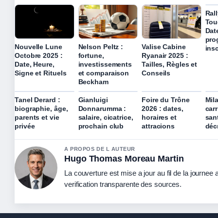
Ral
Tou
Dat
pro
Nouvelle Lune
Nelson Peltz :
Valise Cabine
ins
Octobre 2025 :
fortune,
Ryanair 2025 :
Date, Heure,
investissements
Tailles, Règles et
Signe et Rituels
et comparaison
Conseils
Beckham
Tanel Derard :
Gianluigi
Foire du Trône
Mil
biographie, âge,
Donnarumma :
2026 : dates,
carr
parents et vie
salaire, cicatrice,
horaires et
san
privée
prochain club
attracions
déc
A PROPOS DE L AUTEUR
Hugo Thomas Moreau Martin
La couverture est mise a jour au fil de la journee
verification transparente des sources.