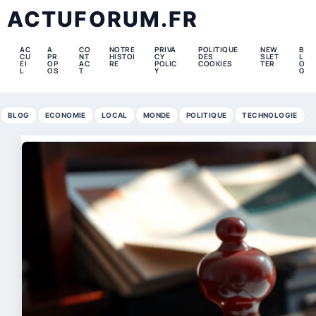
ACTUFORUM.FR
AC
A
CO
NOTRE
PRIVA
POLITIQUE
NEW
B
CU
PR
NT
HISTOI
CY
DES
SLET
L
EI
OP
AC
RE
POLIC
COOKIES
TER
O
L
OS
T
Y
G
BLOG
ECONOMIE
LOCAL
MONDE
POLITIQUE
TECHNOLOGIE