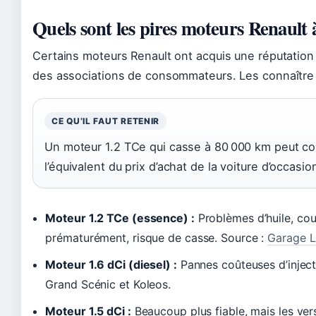
Quels sont les pires moteurs Renault à
Certains moteurs Renault ont acquis une réputatio
des associations de consommateurs. Les connaître p
CE QU’IL FAUT RETENIR
Un moteur 1.2 TCe qui casse à 80 000 km peut coû
l’équivalent du prix d’achat de la voiture d’occasio
Moteur 1.2 TCe (essence) :
Problèmes d’huile, cour
prématurément, risque de casse. Source :
Garage L
Moteur 1.6 dCi (diesel) :
Pannes coûteuses d’injecte
Grand Scénic et Koleos.
Moteur 1.5 dCi :
Beaucoup plus fiable, mais les ver