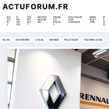
ACTUFORUM.FR
AC
A
CO
NOTRE
PRIVA
POLITIQUE
NEW
B
CU
PR
NT
HISTOI
CY
DES
SLET
L
EI
OP
AC
RE
POLIC
COOKIES
TER
O
L
OS
T
Y
G
BLOG
ECONOMIE
LOCAL
MONDE
POLITIQUE
TECHNOLOGIE